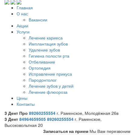
Главная
О нас
Вакансии
Акции
Услуги
Лечение кариеса
Имплантация зубов
Удаление зубов
Гигиена полости рта
Отбеливание
Ортопедия
Исправление прикуса
Пародонтолог
Лечение зубов у детей
Лечение флюороза
Цены
Контакты
3 Дент Про
89260255554
г. Раменское, Молодёжная 26в
3 Дент
84964659505
89260255554
г. Раменское,
Высоковольтная 20
Записаться на прием
Мы Вам перезвоним