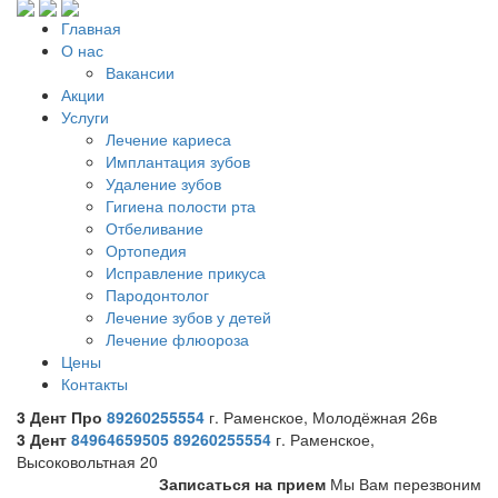
Главная
О нас
Вакансии
Акции
Услуги
Лечение кариеса
Имплантация зубов
Удаление зубов
Гигиена полости рта
Отбеливание
Ортопедия
Исправление прикуса
Пародонтолог
Лечение зубов у детей
Лечение флюороза
Цены
Контакты
3 Дент Про
89260255554
г. Раменское, Молодёжная 26в
3 Дент
84964659505
89260255554
г. Раменское,
Высоковольтная 20
Записаться на прием
Мы Вам перезвоним