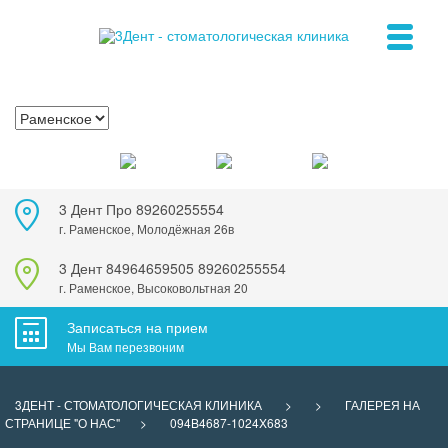
3 Дент Про
89260255554
г. Раменское, Молодёжная 26в
3 Дент
84964659505
89260255554
г. Раменское, Высоковольтная 20
Записаться на прием
Мы Вам перезвоним
3ДЕНТ - СТОМАТОЛОГИЧЕСКАЯ КЛИНИКА
>
>
ГАЛЕРЕЯ НА
СТРАНИЦЕ "О НАС"
>
094B4687-1024X683