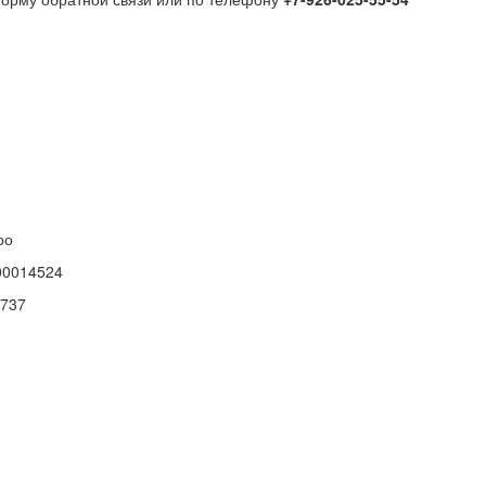
ро
00014524
737