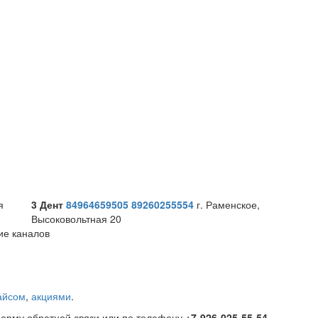
я
3 Дент
84964659505
89260255554
г. Раменское,
Высоковольтная 20
ие каналов
айсом
,
акциями
.
 форму обратной связи или по телефону
+7-926-025-55-54