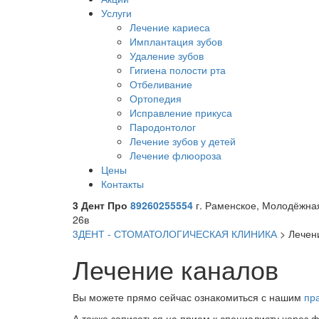
Услуги
Лечение кариеса
Имплантация зубов
Удаление зубов
Гигиена полости рта
Отбеливание
Ортопедия
Исправление прикуса
Пародонтолог
Лечение зубов у детей
Лечение флюороза
Цены
Контакты
3 Дент Про
89260255554
г. Раменское, Молодёжна
26в
3ДЕНТ - СТОМАТОЛОГИЧЕСКАЯ КЛИНИКА
>
Лечен
Лечение каналов
Вы можете прямо сейчас ознакомиться с нашим
пр
А также записаться на прием к специалисту через