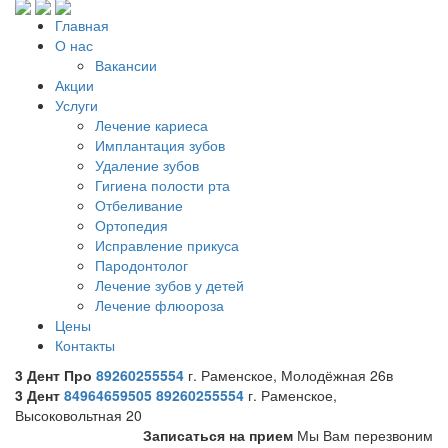
Главная
О нас
Вакансии
Акции
Услуги
Лечение кариеса
Имплантация зубов
Удаление зубов
Гигиена полости рта
Отбеливание
Ортопедия
Исправление прикуса
Пародонтолог
Лечение зубов у детей
Лечение флюороза
Цены
Контакты
3 Дент Про
89260255554
г. Раменское, Молодёжная 26в
3 Дент
84964659505
89260255554
г. Раменское,
Высоковольтная 20
Записаться на прием
Мы Вам перезвоним