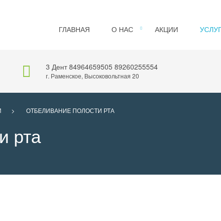
ГЛАВНАЯ
О НАС
АКЦИИ
УСЛУ
3 Дент
84964659505
89260255554
г. Раменское, Высоковольтная 20
И
>
ОТБЕЛИВАНИЕ ПОЛОСТИ РТА
и рта