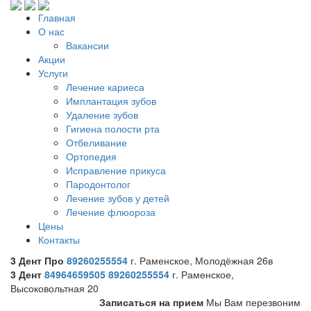
Главная
О нас
Вакансии
Акции
Услуги
Лечение кариеса
Имплантация зубов
Удаление зубов
Гигиена полости рта
Отбеливание
Ортопедия
Исправление прикуса
Пародонтолог
Лечение зубов у детей
Лечение флюороза
Цены
Контакты
3 Дент Про
89260255554
г. Раменское, Молодёжная 26в
3 Дент
84964659505
89260255554
г. Раменское,
Высоковольтная 20
Записаться на прием
Мы Вам перезвоним