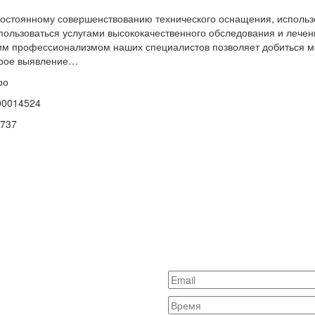
 постоянному совершенствованию технического оснащения, испол
пользоваться услугами высококачественного обследования и лече
оким профессионализмом наших специалистов позволяет добиться
строе выявление…
ро
00014524
737