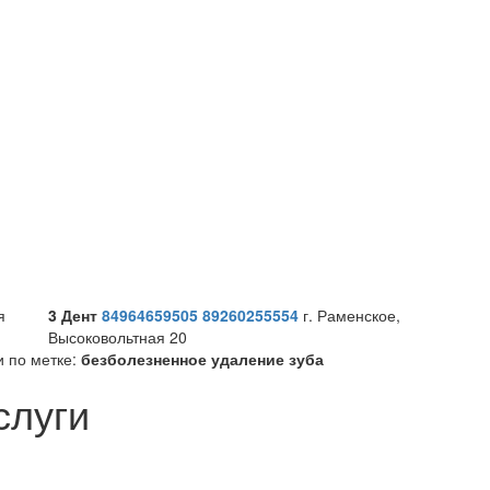
я
3 Дент
84964659505
89260255554
г. Раменское,
Высоковольтная 20
и по метке:
безболезненное удаление зуба
слуги