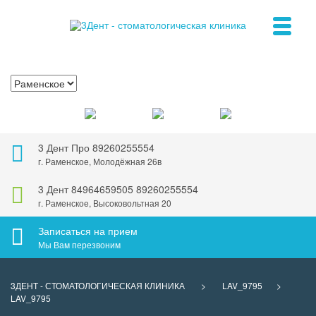
3 Дент Про
89260255554
г. Раменское, Молодёжная 26в
3 Дент
84964659505
89260255554
г. Раменское, Высоковольтная 20
Записаться на прием
Мы Вам перезвоним
3ДЕНТ - СТОМАТОЛОГИЧЕСКАЯ КЛИНИКА
>
LAV_9795
>
LAV_9795