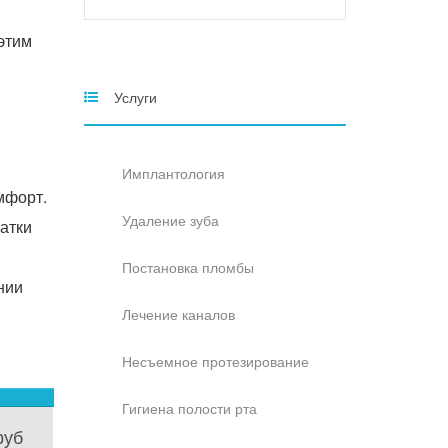
 этим
Услуги
Имплантология
мфорт.
Удаление зуба
атки
Постановка пломбы
нии
Лечение каналов
Несъемное протезирование
Гигиена полости рта
руб