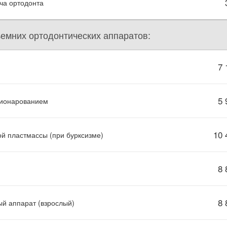
ча ортодонта
емних ортодонтических аппаратов:
7 
5 
ционарованием
10 
й пластмассы (при бурксизме)
8 
8 
й аппарат (взрослый)