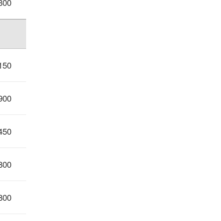
300
150
900
450
800
800