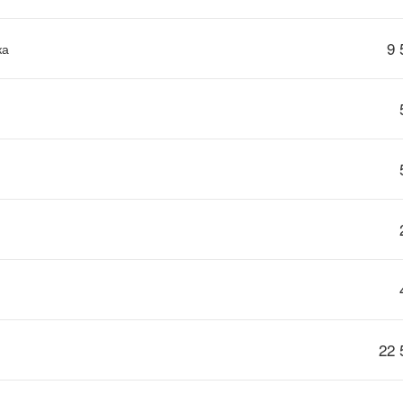
9 
ка
22 