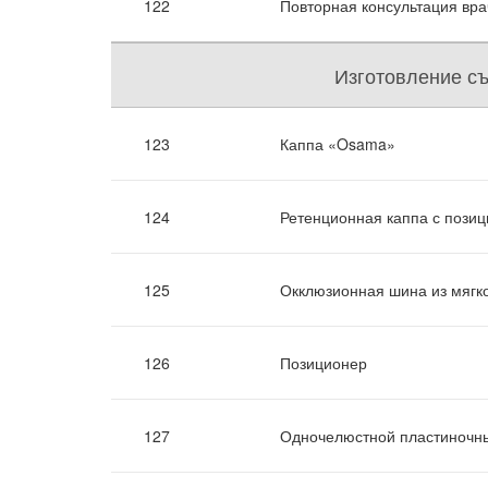
122
Повторная консультация вра
Изготовление съ
123
Каппа «Osama»
124
Ретенционная каппа с пози
125
Окклюзионная шина из мягко
126
Позиционер
127
Одночелюстной пластиночны