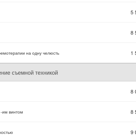
5 
8 
1 
ремотерапии на одну челюсть
ение съемной техникой
8 
8 
-им винтом
9 
костью