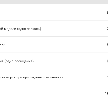
ой модели (одня челюсть)
ели
ия (одно посещение)
лости рта при ортопедическом лечении
1