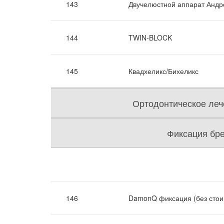
143
Двучелюстной аппарат Андре
144
TWIN-BLOCK
145
Квадхеликс/Бихеликс
Ортодонтическое леч
Фиксация бре
146
DamonQ фиксация (без стои